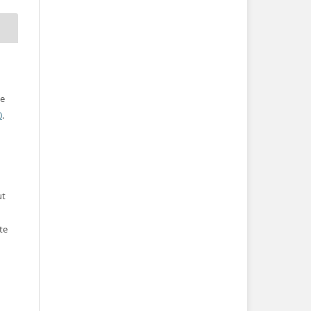
ve
0
.
ut
te