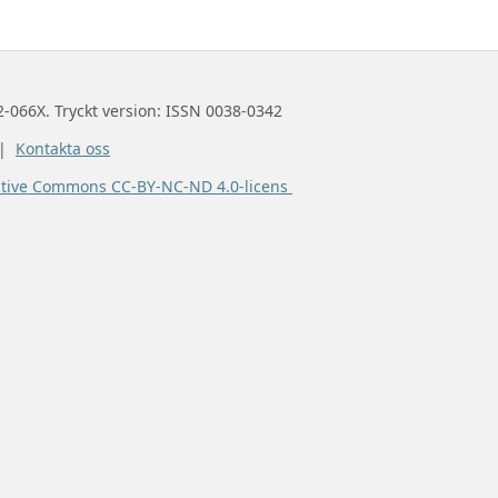
2-066X. Tryckt version: ISSN 0038-0342
 |
Kontakta oss
ative Commons CC-BY-NC-ND 4.0-licens