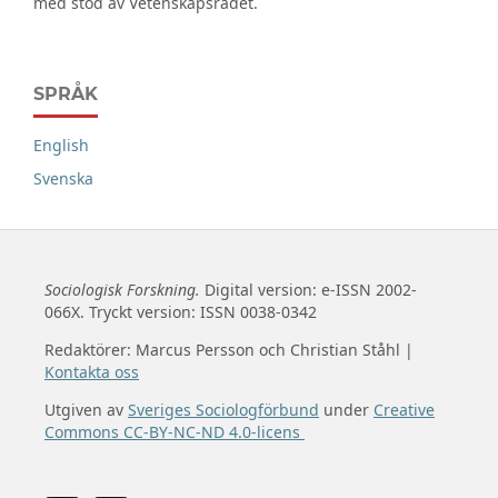
med stöd av Vetenskapsrådet.
SPRÅK
English
Svenska
Sociologisk Forskning.
Digital version: e-ISSN 2002-
066X. Tryckt version: ISSN 0038-0342
Redaktörer: Marcus Persson och Christian Ståhl |
Kontakta oss
Utgiven av
Sveriges Sociologförbund
under
Creative
Commons CC-BY-NC-ND 4.0-licens