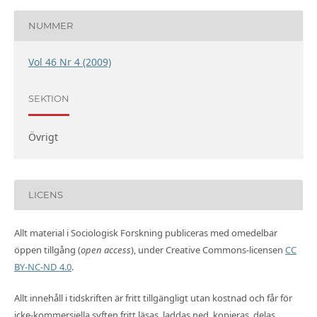
NUMMER
Vol 46 Nr 4 (2009)
SEKTION
Övrigt
LICENS
Allt material i Sociologisk Forskning publiceras med omedelbar
öppen tillgång (
open access
), under Creative Commons-licensen
CC
BY-NC-ND 4.0
.
Allt innehåll i tidskriften är fritt tillgängligt utan kostnad och får för
icke-kommersiella syften fritt läsas, laddas ned, kopieras, delas,