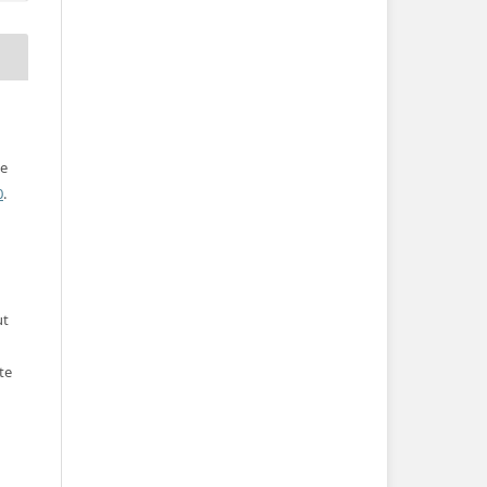
ve
0
.
ut
te