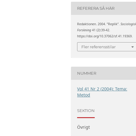
REFERERA SÅ HÄR
Redaktionen. 2004. ”Replik”.
Sociologis
Forskning
41 (2):39-42.
https://doi.org/10.37062/sf.41.19369.
Fler referensstilar
NUMMER
Vol 41 Nr 2 (2004): Tema:
Metod
SEKTION
Övrigt