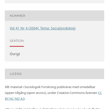
NUMMER
Vol 41 Nr 4 (2004): Tema: Socialpsykologi
SEKTION
Övrigt
LICENS
Allt material i Sociologisk Forskning publiceras med omedelbar
öppen tillgång (
open access
), under Creative Commons-licensen
CC
BY-NC-ND 4.0
.