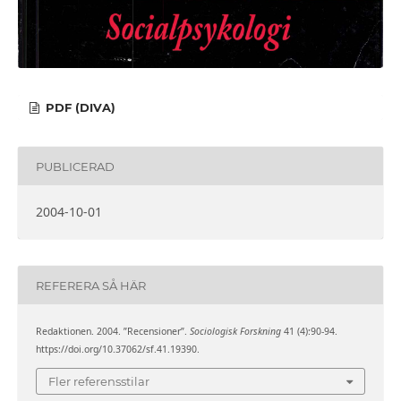
PDF (DIVA)
PUBLICERAD
2004-10-01
REFERERA SÅ HÄR
Redaktionen. 2004. ”Recensioner”.
Sociologisk Forskning
41 (4):90-94.
https://doi.org/10.37062/sf.41.19390.
Fler referensstilar