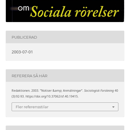
PUBLICERAD
2003-07-01
REFERERA SÅ HÄR
Redaktionen. 2003. ”Notiser &amp; Anmälningar”.
Sociologisk Forskning
40
(3):92-93. https://doi.org/10.37062/sf.40.19415.
Fler referensstilar