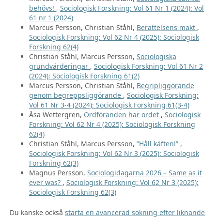
behövs!
,
Sociologisk Forskning: Vol 61 Nr 1 (2024): Vol
61 nr 1 (2024)
Marcus Persson, Christian Ståhl,
Berättelsens makt
,
Sociologisk Forskning: Vol 62 Nr 4 (2025): Sociologisk
Forskning 62(4)
Christian Ståhl, Marcus Persson,
Sociologiska
grundvärderingar
,
Sociologisk Forskning: Vol 61 Nr 2
(2024): Sociologisk Forskning 61(2)
Marcus Persson, Christian Ståhl,
Begripliggörande
genom begreppsliggörande
,
Sociologisk Forskning:
Vol 61 Nr 3-4 (2024): Sociologisk Forskning 61(3-4)
Åsa Wettergren,
Ordföranden har ordet
,
Sociologisk
Forskning: Vol 62 Nr 4 (2025): Sociologisk Forskning
62(4)
Christian Ståhl, Marcus Persson,
”Håll käften!”
,
Sociologisk Forskning: Vol 62 Nr 3 (2025): Sociologisk
Forskning 62(3)
Magnus Persson,
Sociologidagarna 2026 – Same as it
ever was?
,
Sociologisk Forskning: Vol 62 Nr 3 (2025):
Sociologisk Forskning 62(3)
Du kanske också
starta en avancerad sökning efter liknande