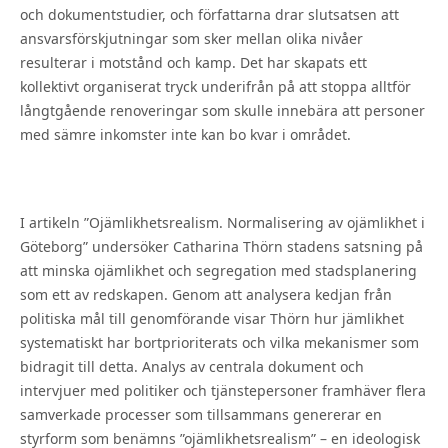
och dokumentstudier, och författarna drar slutsatsen att
ansvarsförskjutningar som sker mellan olika nivåer
resulterar i motstånd och kamp. Det har skapats ett
kollektivt organiserat tryck underifrån på att stoppa alltför
långtgående renoveringar som skulle innebära att personer
med sämre inkomster inte kan bo kvar i området.
I artikeln ”Ojämlikhetsrealism. Normalisering av ojämlikhet i
Göteborg” undersöker Catharina Thörn stadens satsning på
att minska ojämlikhet och segregation med stadsplanering
som ett av redskapen. Genom att analysera kedjan från
politiska mål till genomförande visar Thörn hur jämlikhet
systematiskt har bortprioriterats och vilka mekanismer som
bidragit till detta. Analys av centrala dokument och
intervjuer med politiker och tjänstepersoner framhäver flera
samverkade processer som tillsammans genererar en
styrform som benämns ”ojämlikhetsrealism” – en ideologisk