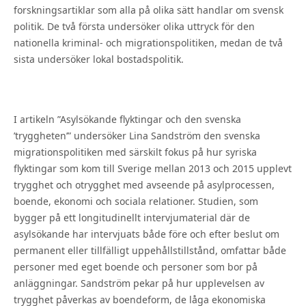
forskningsartiklar som alla på olika sätt handlar om svensk
politik. De två första undersöker olika uttryck för den
nationella kriminal- och migrationspolitiken, medan de två
sista undersöker lokal bostadspolitik.
I artikeln ”Asylsökande flyktingar och den svenska
’tryggheten’” undersöker Lina Sandström den svenska
migrationspolitiken med särskilt fokus på hur syriska
flyktingar som kom till Sverige mellan 2013 och 2015 upplevt
trygghet och otrygghet med avseende på asylprocessen,
boende, ekonomi och sociala relationer. Studien, som
bygger på ett longitudinellt intervjumaterial där de
asylsökande har intervjuats både före och efter beslut om
permanent eller tillfälligt uppehållstillstånd, omfattar både
personer med eget boende och personer som bor på
anläggningar. Sandström pekar på hur upplevelsen av
trygghet påverkas av boendeform, de låga ekonomiska