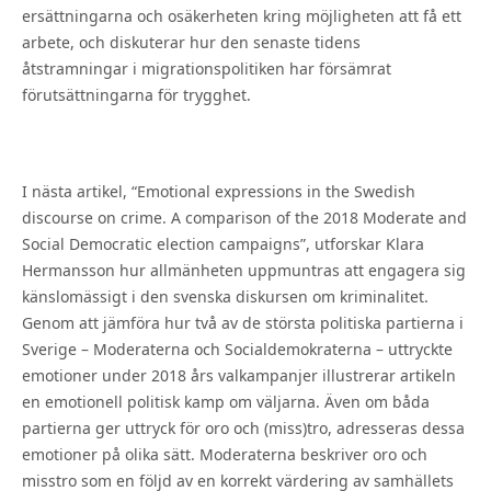
ersättningarna och osäkerheten kring möjligheten att få ett
arbete, och diskuterar hur den senaste tidens
åtstramningar i migrationspolitiken har försämrat
förutsättningarna för trygghet.
I nästa artikel, “Emotional expressions in the Swedish
discourse on crime. A comparison of the 2018 Moderate and
Social Democratic election campaigns”, utforskar Klara
Hermansson hur allmänheten uppmuntras att engagera sig
känslomässigt i den svenska diskursen om kriminalitet.
Genom att jämföra hur två av de största politiska partierna i
Sverige – Moderaterna och Socialdemokraterna – uttryckte
emotioner under 2018 års valkampanjer illustrerar artikeln
en emotionell politisk kamp om väljarna. Även om båda
partierna ger uttryck för oro och (miss)tro, adresseras dessa
emotioner på olika sätt. Moderaterna beskriver oro och
misstro som en följd av en korrekt värdering av samhällets