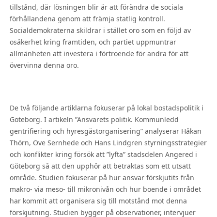
tillstånd, där lösningen blir är att förändra de sociala
förhållandena genom att främja statlig kontroll.
Socialdemokraterna skildrar i stället oro som en följd av
osäkerhet kring framtiden, och partiet uppmuntrar
allmänheten att investera i förtroende för andra för att
övervinna denna oro.
De två följande artiklarna fokuserar på lokal bostadspolitik i
Göteborg. I artikeln ”Ansvarets politik. Kommunledd
gentrifiering och hyresgästorganisering” analyserar Håkan
Thörn, Ove Sernhede och Hans Lindgren styrningsstrategier
och konflikter kring försök att ”lyfta” stadsdelen Angered i
Göteborg så att den upphör att betraktas som ett utsatt
område. Studien fokuserar på hur ansvar förskjutits från
makro- via meso- till mikronivån och hur boende i området
har kommit att organisera sig till motstånd mot denna
förskjutning. Studien bygger på observationer, intervjuer