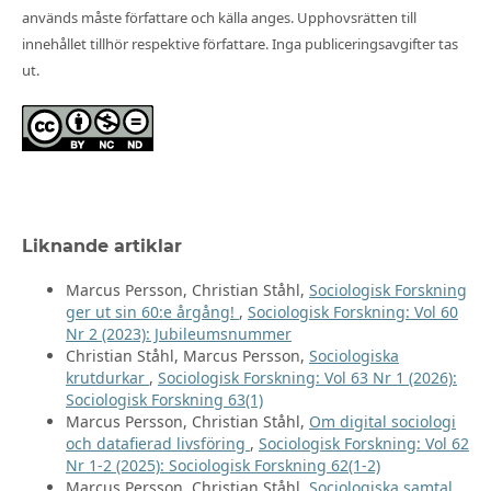
används måste författare och källa anges. Upphovsrätten till
innehållet tillhör respektive författare. Inga publiceringsavgifter tas
ut.
Liknande artiklar
Marcus Persson, Christian Ståhl,
Sociologisk Forskning
ger ut sin 60:e årgång!
,
Sociologisk Forskning: Vol 60
Nr 2 (2023): Jubileumsnummer
Christian Ståhl, Marcus Persson,
Sociologiska
krutdurkar
,
Sociologisk Forskning: Vol 63 Nr 1 (2026):
Sociologisk Forskning 63(1)
Marcus Persson, Christian Ståhl,
Om digital sociologi
och datafierad livsföring
,
Sociologisk Forskning: Vol 62
Nr 1-2 (2025): Sociologisk Forskning 62(1-2)
Marcus Persson, Christian Ståhl,
Sociologiska samtal