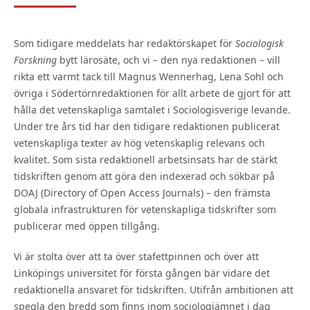
Som tidigare meddelats har redaktörskapet för
Sociologisk
Forskning
bytt lärosäte, och vi – den nya redaktionen – vill
rikta ett varmt tack till Magnus Wennerhag, Lena Sohl och
övriga i Södertörnredaktionen för allt arbete de gjort för att
hålla det vetenskapliga samtalet i Sociologisverige levande.
Under tre års tid har den tidigare redaktionen publicerat
vetenskapliga texter av hög vetenskaplig relevans och
kvalitet. Som sista redaktionell arbetsinsats har de stärkt
tidskriften genom att göra den indexerad och sökbar på
DOAJ (Directory of Open Access Journals) – den främsta
globala infrastrukturen för vetenskapliga tidskrifter som
publicerar med öppen tillgång.
Vi är stolta över att ta över stafettpinnen och över att
Linköpings universitet för första gången bär vidare det
redaktionella ansvaret för tidskriften. Utifrån ambitionen att
spegla den bredd som finns inom sociologiämnet i dag