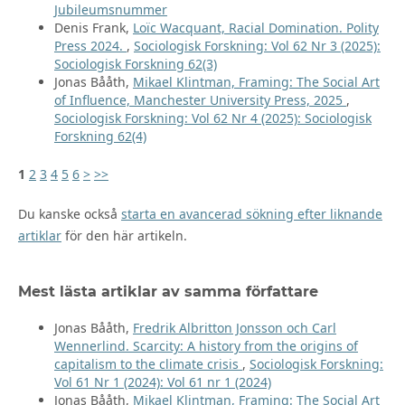
Jubileumsnummer
Denis Frank,
Loïc Wacquant, Racial Domination. Polity
Press 2024.
,
Sociologisk Forskning: Vol 62 Nr 3 (2025):
Sociologisk Forskning 62(3)
Jonas Bååth,
Mikael Klintman, Framing: The Social Art
of Influence, Manchester University Press, 2025
,
Sociologisk Forskning: Vol 62 Nr 4 (2025): Sociologisk
Forskning 62(4)
1
2
3
4
5
6
>
>>
Du kanske också
starta en avancerad sökning efter liknande
artiklar
för den här artikeln.
Mest lästa artiklar av samma författare
Jonas Bååth,
Fredrik Albritton Jonsson och Carl
Wennerlind. Scarcity: A history from the origins of
capitalism to the climate crisis
,
Sociologisk Forskning:
Vol 61 Nr 1 (2024): Vol 61 nr 1 (2024)
Jonas Bååth,
Mikael Klintman, Framing: The Social Art