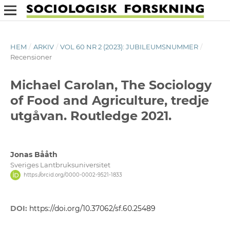
HEM
/
ARKIV
/
VOL 60 NR 2 (2023): JUBILEUMSNUMMER
/
Recensioner
Michael Carolan, The Sociology
of Food and Agriculture, tredje
utgåvan. Routledge 2021.
Jonas Bååth
Sveriges Lantbruksuniversitet
https://orcid.org/0000-0002-9521-1833
DOI:
https://doi.org/10.37062/sf.60.25489