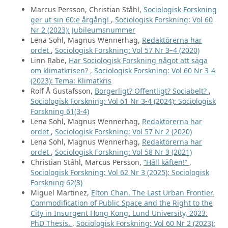
Marcus Persson, Christian Ståhl,
Sociologisk Forskning
ger ut sin 60:e årgång!
,
Sociologisk Forskning: Vol 60
Nr 2 (2023): Jubileumsnummer
Lena Sohl, Magnus Wennerhag,
Redaktörerna har
ordet
,
Sociologisk Forskning: Vol 57 Nr 3–4 (2020)
Linn Rabe,
Har Sociologisk Forskning något att säga
om klimatkrisen?
,
Sociologisk Forskning: Vol 60 Nr 3-4
(2023): Tema: Klimatkris
Rolf Å Gustafsson,
Borgerligt? Offentligt? Sociabelt?
,
Sociologisk Forskning: Vol 61 Nr 3-4 (2024): Sociologisk
Forskning 61(3-4)
Lena Sohl, Magnus Wennerhag,
Redaktörerna har
ordet
,
Sociologisk Forskning: Vol 57 Nr 2 (2020)
Lena Sohl, Magnus Wennerhag,
Redaktörerna har
ordet
,
Sociologisk Forskning: Vol 58 Nr 3 (2021)
Christian Ståhl, Marcus Persson,
”Håll käften!”
,
Sociologisk Forskning: Vol 62 Nr 3 (2025): Sociologisk
Forskning 62(3)
Miguel Martinez,
Elton Chan. The Last Urban Frontier.
Commodification of Public Space and the Right to the
City in Insurgent Hong Kong. Lund University, 2023.
PhD Thesis.
,
Sociologisk Forskning: Vol 60 Nr 2 (2023):