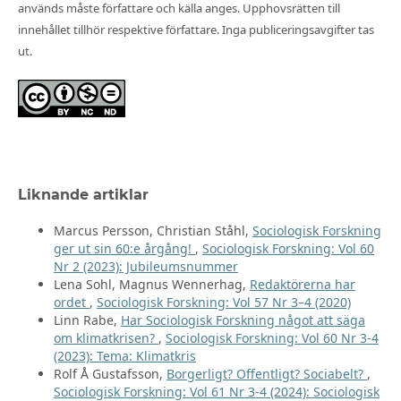
används måste författare och källa anges. Upphovsrätten till
innehållet tillhör respektive författare. Inga publiceringsavgifter tas
ut.
Liknande artiklar
Marcus Persson, Christian Ståhl,
Sociologisk Forskning
ger ut sin 60:e årgång!
,
Sociologisk Forskning: Vol 60
Nr 2 (2023): Jubileumsnummer
Lena Sohl, Magnus Wennerhag,
Redaktörerna har
ordet
,
Sociologisk Forskning: Vol 57 Nr 3–4 (2020)
Linn Rabe,
Har Sociologisk Forskning något att säga
om klimatkrisen?
,
Sociologisk Forskning: Vol 60 Nr 3-4
(2023): Tema: Klimatkris
Rolf Å Gustafsson,
Borgerligt? Offentligt? Sociabelt?
,
Sociologisk Forskning: Vol 61 Nr 3-4 (2024): Sociologisk