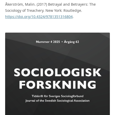
Åkerström, Malin. (2017) Betrayal and Betrayers: The
Sociology of Treachery. New York: Routledge.
https://doi.org/10.4324/9781351316804
.