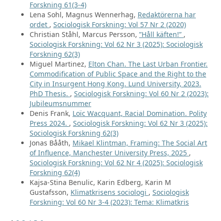
Forskning 61(3-4)
Lena Sohl, Magnus Wennerhag,
Redaktörerna har
ordet
,
Sociologisk Forskning: Vol 57 Nr 2 (2020)
Christian Ståhl, Marcus Persson,
”Håll käften!”
,
Sociologisk Forskning: Vol 62 Nr 3 (2025): Sociologisk
Forskning 62(3)
Miguel Martinez,
Elton Chan. The Last Urban Frontier.
Commodification of Public Space and the Right to the
City in Insurgent Hong Kong. Lund University, 2023.
PhD Thesis.
,
Sociologisk Forskning: Vol 60 Nr 2 (2023):
Jubileumsnummer
Denis Frank,
Loïc Wacquant, Racial Domination. Polity
Press 2024.
,
Sociologisk Forskning: Vol 62 Nr 3 (2025):
Sociologisk Forskning 62(3)
Jonas Bååth,
Mikael Klintman, Framing: The Social Art
of Influence, Manchester University Press, 2025
,
Sociologisk Forskning: Vol 62 Nr 4 (2025): Sociologisk
Forskning 62(4)
Kajsa-Stina Benulic, Karin Edberg, Karin M
Gustafsson,
Klimatkrisens sociologi
,
Sociologisk
Forskning: Vol 60 Nr 3-4 (2023): Tema: Klimatkris