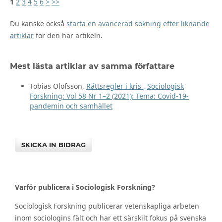
1
2
3
4
5
6
>
>>
Du kanske också
starta en avancerad sökning efter liknande
artiklar
för den här artikeln.
Mest lästa artiklar av samma författare
Tobias Olofsson,
Rättsregler i kris
,
Sociologisk
Forskning: Vol 58 Nr 1–2 (2021): Tema: Covid-19-
pandemin och samhället
SKICKA IN BIDRAG
Varför publicera i Sociologisk Forskning?
Sociologisk Forskning publicerar vetenskapliga arbeten
inom sociologins fält och har ett särskilt fokus på svenska