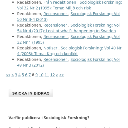
Redaktionen,
Från redaktionen
,
Sociologisk Forskning:
Vol 32 Nr 2 (1995): Tema: Miljö och risk
Redaktionen,
Recensioner
,
Sociologisk Forskning: Vol
50 Nr 3-4 (2013)
Redaktionen,
Recensioner
,
Sociologisk Forskning: Vol
54 Nr 4 (2017): Look at what’s happening in Sweden
Redaktionen,
Recensioner
,
Sociologisk Forskning: Vol
32 Nr 1 (1995)
Redaktionen,
Notiser
,
Sociologisk Forskning: Vol 40 Nr
4 (2003): Tema: Krig och konflikt
Redaktionen,
Recensioner
,
Sociologisk Forskning: Vol
49 Nr 3 (2012)
<<
<
3
4
5
6
7
8
9
10
11
12
>
>>
SKICKA IN BIDRAG
Varför publicera i Sociologisk Forskning?