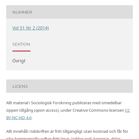
NUMMER
Vol 51 Nr 2 (2014)
SEKTION
Övrigt
LICENS
Allt material i Sociologisk Forskning publiceras med omedelbar
öppen tillgång (
open access
), under Creative Commons-licensen
CC
BY-NC-ND 4.0
.
Allt innehåll i tidskriften är fritt tillgängligt utan kostnad och får för
icke-kommersiella syften fritt läsas, laddas ned, kopieras, delas,