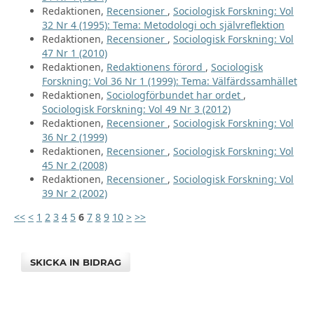
Redaktionen,
Recensioner
,
Sociologisk Forskning: Vol
32 Nr 4 (1995): Tema: Metodologi och självreflektion
Redaktionen,
Recensioner
,
Sociologisk Forskning: Vol
47 Nr 1 (2010)
Redaktionen,
Redaktionens förord
,
Sociologisk
Forskning: Vol 36 Nr 1 (1999): Tema: Välfärdssamhället
Redaktionen,
Sociologförbundet har ordet
,
Sociologisk Forskning: Vol 49 Nr 3 (2012)
Redaktionen,
Recensioner
,
Sociologisk Forskning: Vol
36 Nr 2 (1999)
Redaktionen,
Recensioner
,
Sociologisk Forskning: Vol
45 Nr 2 (2008)
Redaktionen,
Recensioner
,
Sociologisk Forskning: Vol
39 Nr 2 (2002)
<<
<
1
2
3
4
5
6
7
8
9
10
>
>>
SKICKA IN BIDRAG