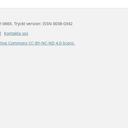
2-066X. Tryckt version: ISSN 0038-0342
 |
Kontakta oss
ative Commons CC-BY-NC-ND 4.0-licens