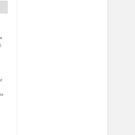
ve
0
.
ut
te