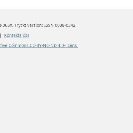
2-066X. Tryckt version: ISSN 0038-0342
 |
Kontakta oss
ative Commons CC-BY-NC-ND 4.0-licens