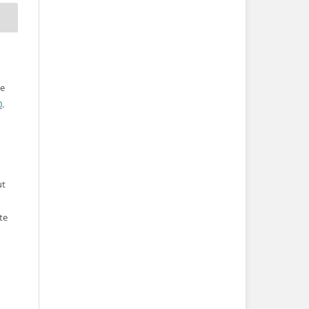
ve
0
.
ut
te