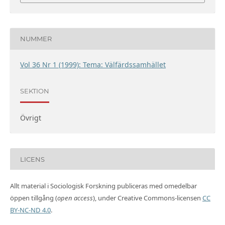
NUMMER
Vol 36 Nr 1 (1999): Tema: Välfärdssamhället
SEKTION
Övrigt
LICENS
Allt material i Sociologisk Forskning publiceras med omedelbar
öppen tillgång (
open access
), under Creative Commons-licensen
CC
BY-NC-ND 4.0
.