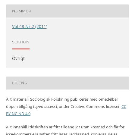
NUMMER
Vol 48 Nr 2 (2011)
SEKTION
Övrigt
LICENS
Allt material i Sociologisk Forskning publiceras med omedelbar
öppen tillgång (
open access
), under Creative Commons-licensen
CC
BY-NC-ND 4.0
.
Allt innehåll i tidskriften är fritt tillgängligt utan kostnad och får för
icke-kommersiella syften fritt läsas, laddas ned, kopieras, delas,