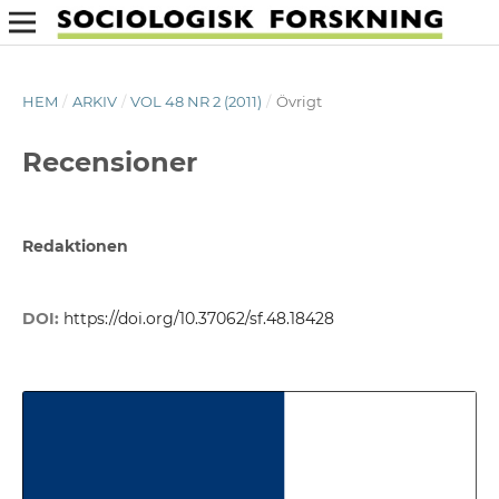
HEM
/
ARKIV
/
VOL 48 NR 2 (2011)
/
Övrigt
Recensioner
Redaktionen
DOI:
https://doi.org/10.37062/sf.48.18428