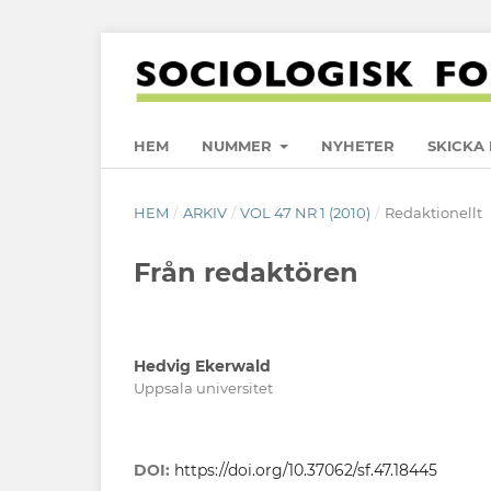
HEM
NUMMER
NYHETER
SKICKA 
HEM
/
ARKIV
/
VOL 47 NR 1 (2010)
/
Redaktionellt
Från redaktören
Hedvig Ekerwald
Uppsala universitet
DOI:
https://doi.org/10.37062/sf.47.18445