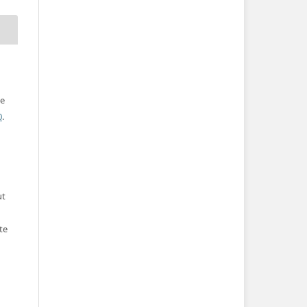
ve
0
.
ut
te