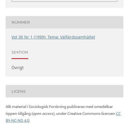
NUMMER
Vol 36 Nr 1 (1999): Tema: Välfärdssamhället
SEKTION
Övrigt
LICENS
Allt material i Sociologisk Forskning publiceras med omedelbar
öppen tillgång (
open access
), under Creative Commons-licensen
CC
BY-NC-ND 4.0
.