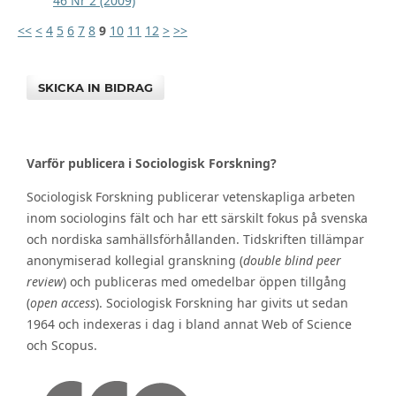
46 Nr 2 (2009)
<<
<
4
5
6
7
8
9
10
11
12
>
>>
SKICKA IN BIDRAG
Varför publicera i Sociologisk Forskning?
Sociologisk Forskning publicerar vetenskapliga arbeten
inom sociologins fält och har ett särskilt fokus på svenska
och nordiska samhällsförhållanden. Tidskriften tillämpar
anonymiserad kollegial granskning (
double blind peer
review
) och publiceras med omedelbar öppen tillgång
(
open access
). Sociologisk Forskning har givits ut sedan
1964 och indexeras i dag i bland annat Web of Science
och Scopus.