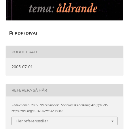
PDF (DIVA)
PUBLICERAD
2005-07-01
REFERERA SÅ HÄR
Redaktionen. 2005. ”Recensioner”.
Sociologisk Forskning
42 (3):80-95.
https://doi.org/10.37062/sf.42.19345.
Fler referensstilar