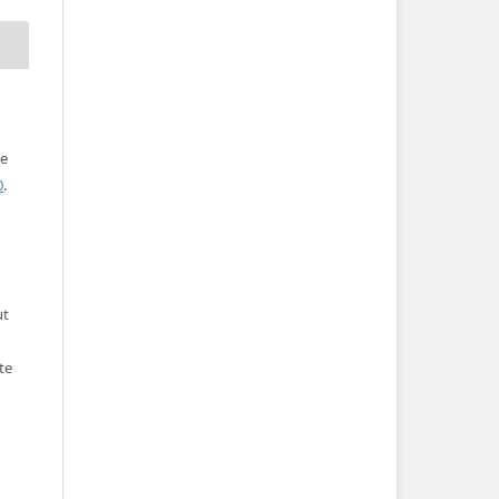
ve
0
.
ut
te