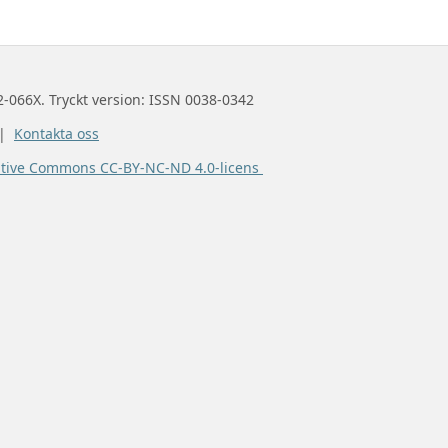
2-066X. Tryckt version: ISSN 0038-0342
 |
Kontakta oss
ative Commons CC-BY-NC-ND 4.0-licens