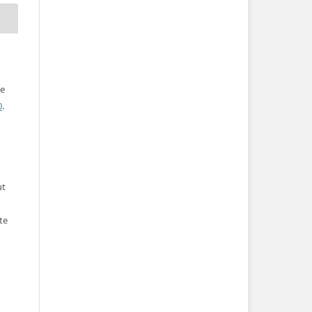
ve
0
.
ut
te