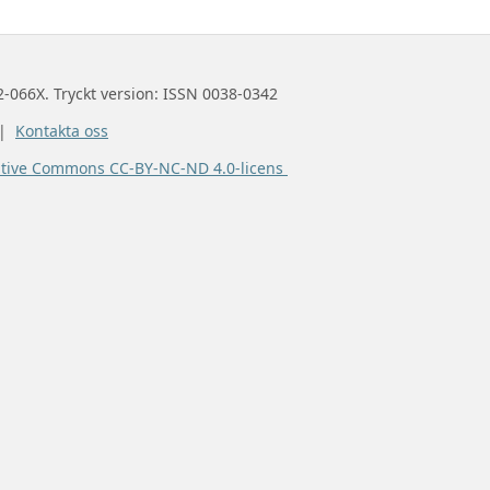
2-066X. Tryckt version: ISSN 0038-0342
 |
Kontakta oss
ative Commons CC-BY-NC-ND 4.0-licens