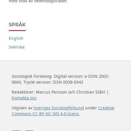
med stöd av Vetenskapsrådet.
SPRÅK
English
Svenska
Sociologisk Forskning.
Digital version: e-ISSN 2002-
066X. Tryckt version: ISSN 0038-0342
Redaktörer: Marcus Persson och Christian Ståhl |
Kontakta oss
Utgiven av
Sveriges Sociologförbund
under
Creative
Commons CC-BY-NC-ND 4.0-licens