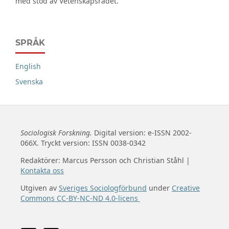
med stöd av Vetenskapsrådet.
SPRÅK
English
Svenska
Sociologisk Forskning.
Digital version: e-ISSN 2002-
066X. Tryckt version: ISSN 0038-0342
Redaktörer: Marcus Persson och Christian Ståhl |
Kontakta oss
Utgiven av
Sveriges Sociologförbund
under
Creative
Commons CC-BY-NC-ND 4.0-licens