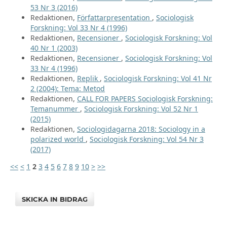
53 Nr 3 (2016)
Redaktionen,
Författarpresentation
,
Sociologisk
Forskning: Vol 33 Nr 4 (1996)
Redaktionen,
Recensioner
,
Sociologisk Forskning: Vol
40 Nr 1 (2003)
Redaktionen,
Recensioner
,
Sociologisk Forskning: Vol
33 Nr 4 (1996)
Redaktionen,
Replik
,
Sociologisk Forskning: Vol 41 Nr
2 (2004): Tema: Metod
Redaktionen,
CALL FOR PAPERS Sociologisk Forskning:
Temanummer
,
Sociologisk Forskning: Vol 52 Nr 1
(2015)
Redaktionen,
Sociologidagarna 2018: Sociology in a
polarized world
,
Sociologisk Forskning: Vol 54 Nr 3
(2017)
<<
<
1
2
3
4
5
6
7
8
9
10
>
>>
SKICKA IN BIDRAG