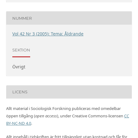
NUMMER
Vol 42 Nr 3 (2005): Tema: Åldrande
SEKTION
Övrigt
LICENS
Allt material i Sociologisk Forskning publiceras med omedelbar
öppen tillgång (
open access
), under Creative Commons-licensen
CC
BY-NC-ND 4.0
.
Allt innehåll i tidskriften är fritt tillgängligt utan kostnad och får för