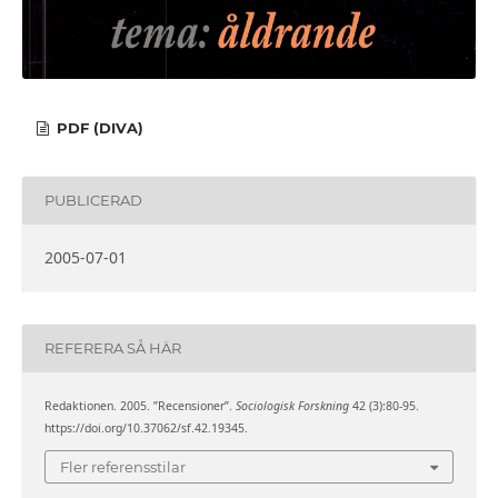
PDF (DIVA)
PUBLICERAD
2005-07-01
REFERERA SÅ HÄR
Redaktionen. 2005. ”Recensioner”.
Sociologisk Forskning
42 (3):80-95.
https://doi.org/10.37062/sf.42.19345.
Fler referensstilar