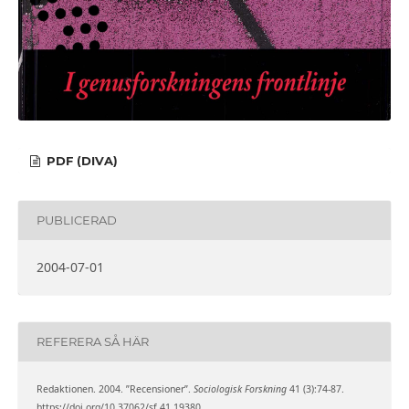
PDF (DIVA)
PUBLICERAD
2004-07-01
REFERERA SÅ HÄR
Redaktionen. 2004. ”Recensioner”.
Sociologisk Forskning
41 (3):74-87.
https://doi.org/10.37062/sf.41.19380.