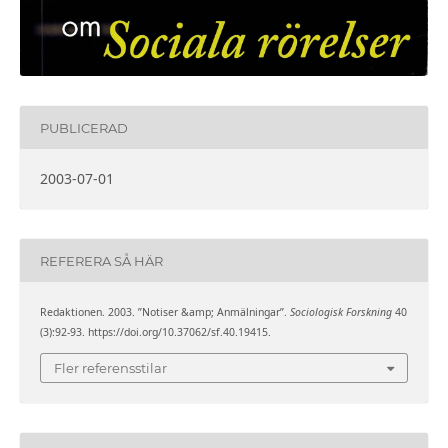
PUBLICERAD
2003-07-01
REFERERA SÅ HÄR
Redaktionen. 2003. ”Notiser &amp; Anmälningar”.
Sociologisk Forskning
40
(3):92-93. https://doi.org/10.37062/sf.40.19415.
Fler referensstilar