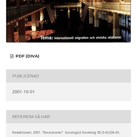
PDF (DIVA)
PUBLICERAD
2001-10-01
REFERERA SÅ HÄR
Redaktionen. 2001. ”Recensioner”.
Sociologisk Forskning
38 (3-4):206-43.