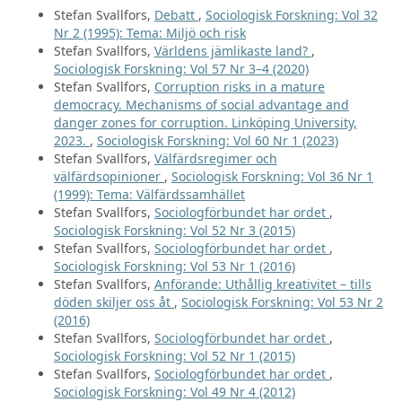
Stefan Svallfors,
Debatt
,
Sociologisk Forskning: Vol 32
Nr 2 (1995): Tema: Miljö och risk
Stefan Svallfors,
Världens jämlikaste land?
,
Sociologisk Forskning: Vol 57 Nr 3–4 (2020)
Stefan Svallfors,
Corruption risks in a mature
democracy. Mechanisms of social advantage and
danger zones for corruption. Linköping University,
2023.
,
Sociologisk Forskning: Vol 60 Nr 1 (2023)
Stefan Svallfors,
Välfärdsregimer och
välfärdsopinioner
,
Sociologisk Forskning: Vol 36 Nr 1
(1999): Tema: Välfärdssamhället
Stefan Svallfors,
Sociologförbundet har ordet
,
Sociologisk Forskning: Vol 52 Nr 3 (2015)
Stefan Svallfors,
Sociologförbundet har ordet
,
Sociologisk Forskning: Vol 53 Nr 1 (2016)
Stefan Svallfors,
Anförande: Uthållig kreativitet – tills
döden skiljer oss åt
,
Sociologisk Forskning: Vol 53 Nr 2
(2016)
Stefan Svallfors,
Sociologförbundet har ordet
,
Sociologisk Forskning: Vol 52 Nr 1 (2015)
Stefan Svallfors,
Sociologförbundet har ordet
,
Sociologisk Forskning: Vol 49 Nr 4 (2012)