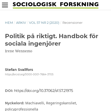
HEM
/
ARKIV
/
VOL 57 NR 2 (2020)
/
Recensioner
Politik på riktigt. Handbok för
sociala ingenjörer
Irene Wennemo
Stefan Svallfors
https://orcid.org/0000-0001-7664-3705
DOI:
https://doi.org/10.37062/sf.57.21975
Machiavelli, Regeringskansliet,
Nyckelord:
policyprofessionella