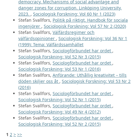
democracy. Mechanisms of social advantage and
danger zones for corruption. Linköping University,
2023.
,
Sociologisk Forskning: Vol 60 Nr 1 (2023)
Stefan Svallfors,
Politik på riktigt. Handbok för sociala
ingenjörer
,
Sociologisk Forskning: Vol 57 Nr 2 (2020)
Stefan Svallfors,
Välfärdsregimer och
välfärdsopinioner
,
Sociologisk Forskning: Vol 36 Nr 1
(1999): Tema: Välfärdssamhället
Stefan Svallfors,
Sociologförbundet har ordet
,
Sociologisk Forskning: Vol 52 Nr 3 (2015)
Stefan Svallfors,
Sociologförbundet har ordet
,
Sociologisk Forskning: Vol 53 Nr 1 (2016)
Stefan Svallfors,
Anförande: Uthållig kreativitet – tills
döden skiljer oss åt
,
Sociologisk Forskning: Vol 53 Nr 2
(2016)
Stefan Svallfors,
Sociologförbundet har ordet
,
Sociologisk Forskning: Vol 52 Nr 1 (2015)
Stefan Svallfors,
Sociologförbundet har ordet
,
Sociologisk Forskning: Vol 49 Nr 4 (2012)
Stefan Svallfors,
Sociologförbundet har ordet
,
Sociologisk Forskning: Vol 52 Nr 2 (2015)
1
2
>
>>