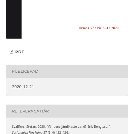
PDF
PUBLICERAD
2020-12-21
REFERERA SÅ HÄR
Svallfors, Stefan. 2020. ”Världens jämlikaste Land? Erik Bengtsson”.
Sociologisk Forskning
57 (3–4):422–424.