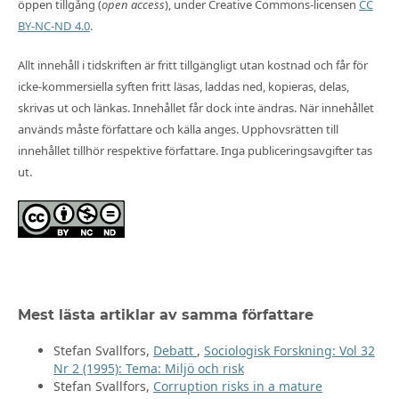
öppen tillgång (
open access
), under Creative Commons-licensen
CC
BY-NC-ND 4.0
.
Allt innehåll i tidskriften är fritt tillgängligt utan kostnad och får för
icke-kommersiella syften fritt läsas, laddas ned, kopieras, delas,
skrivas ut och länkas. Innehållet får dock inte ändras. När innehållet
används måste författare och källa anges. Upphovsrätten till
innehållet tillhör respektive författare. Inga publiceringsavgifter tas
ut.
Mest lästa artiklar av samma författare
Stefan Svallfors,
Debatt
,
Sociologisk Forskning: Vol 32
Nr 2 (1995): Tema: Miljö och risk
Stefan Svallfors,
Corruption risks in a mature