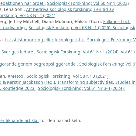
redaktionen har ordet
,
Sociologisk Forskning: Vol 60 Nr 1 (2023)
s, Lena Sohl,
Att bedriva sociologisk forskning i en tid av
orskning: Vol 58 Nr 4 (2021)
rg, Jeffrey Mitchell, Diana Mulinari, Håkan Thörn,
Folkmord och
ott nödvändig
,
Sociologisk Forskning: Vol 63 Nr 1 (2026): Sociologisk
la,
Livsstilsförändring eller teknologisk fix
,
Sociologisk Forskning: V
 Sveriges ledare
,
Sociologisk Forskning: Vol 61 Nr 1 (2024): Vol 61 
ggörande genom begreppsliggörande
,
Sociologisk Forskning: Vol 6
man,
#Metoo
,
Sociologisk Forskning: Vol 58 Nr 3 (2021)
 & Kerstin Jacobsson (red.), Transforming subjectivities. Studies in
s. Routledge 2023
,
Sociologisk Forskning: Vol 61 Nr 3-4 (2024):
er liknande artiklar
för den här artikeln.