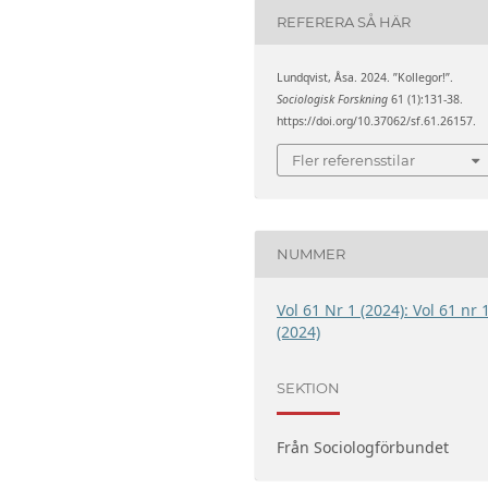
REFERERA SÅ HÄR
Lundqvist, Åsa. 2024. ”Kollegor!”.
Sociologisk Forskning
61 (1):131-38.
https://doi.org/10.37062/sf.61.26157.
Fler referensstilar
NUMMER
Vol 61 Nr 1 (2024): Vol 61 nr 
(2024)
SEKTION
Från Sociologförbundet