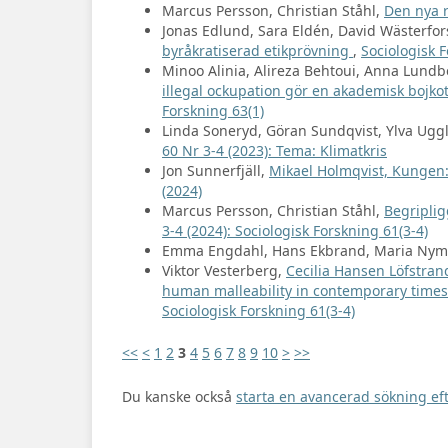
Marcus Persson, Christian Ståhl,
Den nya 
Jonas Edlund, Sara Eldén, David Wästerfor
byråkratiserad etikprövning
,
Sociologisk F
Minoo Alinia, Alireza Behtoui, Anna Lundbe
illegal ockupation gör en akademisk bojk
Forskning 63(1)
Linda Soneryd, Göran Sundqvist, Ylva Ugg
60 Nr 3-4 (2023): Tema: Klimatkris
Jon Sunnerfjäll,
Mikael Holmqvist, Kungen:
(2024)
Marcus Persson, Christian Ståhl,
Begripli
3-4 (2024): Sociologisk Forskning 61(3-4)
Emma Engdahl, Hans Ekbrand, Maria Ny
Viktor Vesterberg,
Cecilia Hansen Löfstrand
human malleability in contemporary time
Sociologisk Forskning 61(3-4)
<<
<
1
2
3
4
5
6
7
8
9
10
>
>>
Du kanske också
starta en avancerad sökning eft