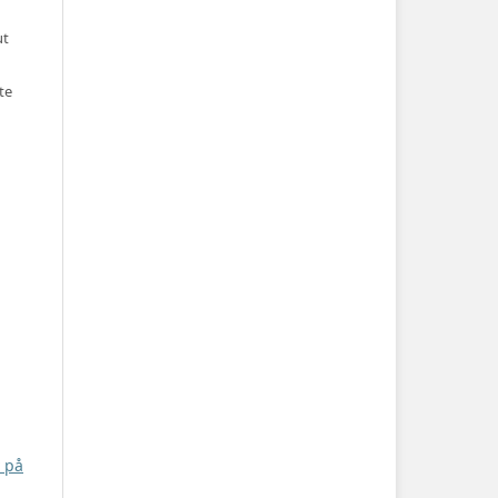
ut
te
v på