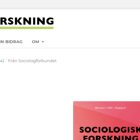
IN BIDRAG
OM
24)
/
Från Sociologförbundet