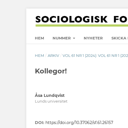
HEM
NUMMER
NYHETER
SKICKA 
HEM
/
ARKIV
/
VOL 61 NR 1 (2024): VOL 61 NR 1 (20
Kollegor!
Åsa Lundqvist
Lunds universitet
DOI:
https://doi.org/10.37062/sf.61.26157