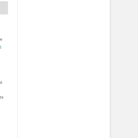
ve
0
.
ut
te