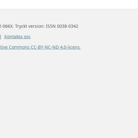
2-066X. Tryckt version: ISSN 0038-0342
 |
Kontakta oss
ative Commons CC-BY-NC-ND 4.0-licens