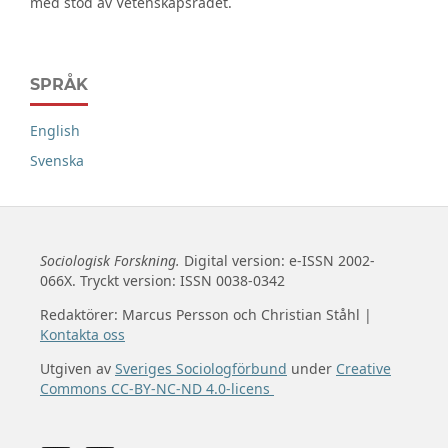
med stöd av Vetenskapsrådet.
SPRÅK
English
Svenska
Sociologisk Forskning.
Digital version: e-ISSN 2002-
066X. Tryckt version: ISSN 0038-0342
Redaktörer: Marcus Persson och Christian Ståhl |
Kontakta oss
Utgiven av
Sveriges Sociologförbund
under
Creative
Commons CC-BY-NC-ND 4.0-licens