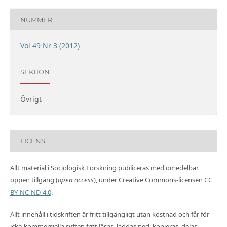
NUMMER
Vol 49 Nr 3 (2012)
SEKTION
Övrigt
LICENS
Allt material i Sociologisk Forskning publiceras med omedelbar
öppen tillgång (
open access
), under Creative Commons-licensen
CC
BY-NC-ND 4.0
.
Allt innehåll i tidskriften är fritt tillgängligt utan kostnad och får för
icke-kommersiella syften fritt läsas, laddas ned, kopieras, delas,