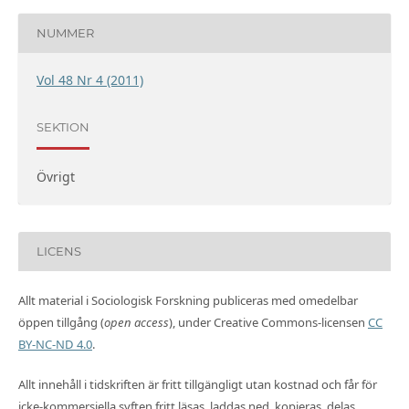
NUMMER
Vol 48 Nr 4 (2011)
SEKTION
Övrigt
LICENS
Allt material i Sociologisk Forskning publiceras med omedelbar
öppen tillgång (
open access
), under Creative Commons-licensen
CC
BY-NC-ND 4.0
.
Allt innehåll i tidskriften är fritt tillgängligt utan kostnad och får för
icke-kommersiella syften fritt läsas, laddas ned, kopieras, delas,