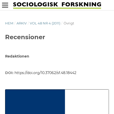
HEM
/
ARKIV
/
VOL 48 NR 4 (2011)
/
Övrigt
Recensioner
Redaktionen
DOI:
https://doi.org/10.37062/sf.48.18442