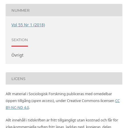
NUMMER
Vol 55 Nr 1 (2018)
SEKTION
Övrigt
LICENS
Allt material i Sociologisk Forskning publiceras med omedelbar
öppen tillgång (
open access
), under Creative Commons-licensen
CC
BY-NC-ND 4.0
.
Allt innehåll i tidskriften är fritt tillgängligt utan kostnad och får för
icke-kommersiella syften fritt läsas, laddas ned, kopieras, delas,