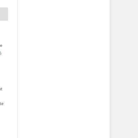
ve
0
.
ut
te