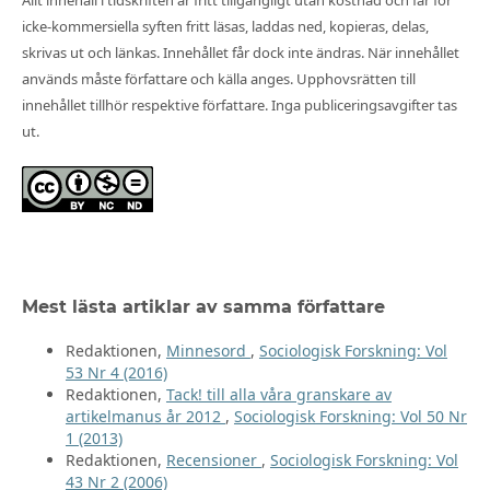
Allt innehåll i tidskriften är fritt tillgängligt utan kostnad och får för
icke-kommersiella syften fritt läsas, laddas ned, kopieras, delas,
skrivas ut och länkas. Innehållet får dock inte ändras. När innehållet
används måste författare och källa anges. Upphovsrätten till
innehållet tillhör respektive författare. Inga publiceringsavgifter tas
ut.
Mest lästa artiklar av samma författare
Redaktionen,
Minnesord
,
Sociologisk Forskning: Vol
53 Nr 4 (2016)
Redaktionen,
Tack! till alla våra granskare av
artikelmanus år 2012
,
Sociologisk Forskning: Vol 50 Nr
1 (2013)
Redaktionen,
Recensioner
,
Sociologisk Forskning: Vol
43 Nr 2 (2006)