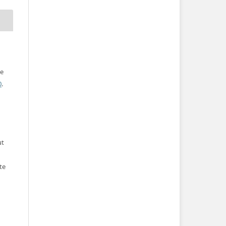
ve
0
.
ut
te