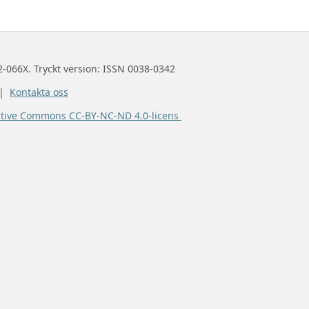
2-066X. Tryckt version: ISSN 0038-0342
 |
Kontakta oss
ative Commons CC-BY-NC-ND 4.0-licens