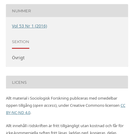
NUMMER
Vol 53 Nr 1 (2016)
SEKTION
Övrigt
LICENS
Allt material i Sociologisk Forskning publiceras med omedelbar
öppen tillgång (
open access
), under Creative Commons-licensen
CC
BY-NC-ND 4.0
.
Allt innehåll i tidskriften är fritt tillgängligt utan kostnad och får för
icke-kommersiella syften fritt läsas, laddas ned, kopieras, delas,