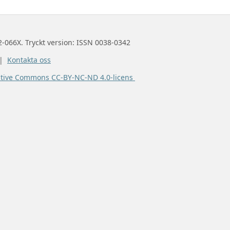
2-066X. Tryckt version: ISSN 0038-0342
 |
Kontakta oss
ative Commons CC-BY-NC-ND 4.0-licens