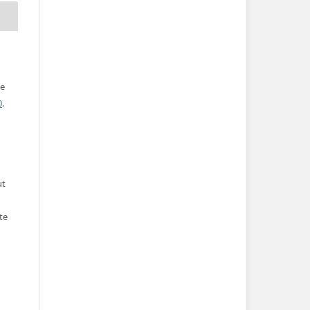
ve
0
.
ut
te