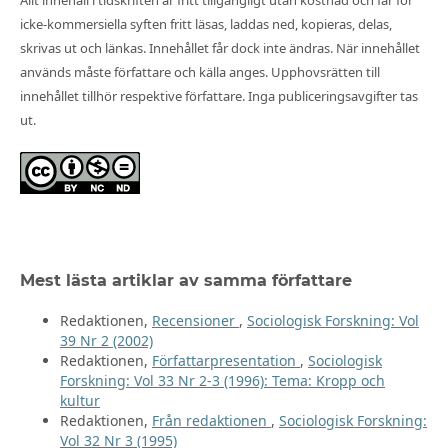
Allt innehåll i tidskriften är fritt tillgängligt utan kostnad och får för
icke-kommersiella syften fritt läsas, laddas ned, kopieras, delas,
skrivas ut och länkas. Innehållet får dock inte ändras. När innehållet
används måste författare och källa anges. Upphovsrätten till
innehållet tillhör respektive författare. Inga publiceringsavgifter tas
ut.
Mest lästa artiklar av samma författare
Redaktionen,
Recensioner
,
Sociologisk Forskning: Vol
39 Nr 2 (2002)
Redaktionen,
Författarpresentation
,
Sociologisk
Forskning: Vol 33 Nr 2-3 (1996): Tema: Kropp och
kultur
Redaktionen,
Från redaktionen
,
Sociologisk Forskning:
Vol 32 Nr 3 (1995)