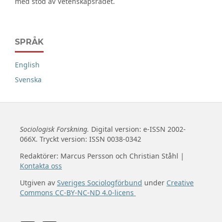
med stöd av Vetenskapsrådet.
SPRÅK
English
Svenska
Sociologisk Forskning.
Digital version: e-ISSN 2002-
066X. Tryckt version: ISSN 0038-0342
Redaktörer: Marcus Persson och Christian Ståhl |
Kontakta oss
Utgiven av
Sveriges Sociologförbund
under
Creative
Commons CC-BY-NC-ND 4.0-licens