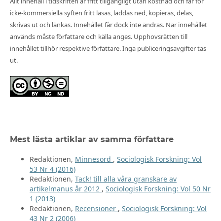
Allt innehåll i tidskriften är fritt tillgängligt utan kostnad och får för
icke-kommersiella syften fritt läsas, laddas ned, kopieras, delas,
skrivas ut och länkas. Innehållet får dock inte ändras. När innehållet
används måste författare och källa anges. Upphovsrätten till
innehållet tillhör respektive författare. Inga publiceringsavgifter tas
ut.
Mest lästa artiklar av samma författare
Redaktionen,
Minnesord
,
Sociologisk Forskning: Vol
53 Nr 4 (2016)
Redaktionen,
Tack! till alla våra granskare av
artikelmanus år 2012
,
Sociologisk Forskning: Vol 50 Nr
1 (2013)
Redaktionen,
Recensioner
,
Sociologisk Forskning: Vol
43 Nr 2 (2006)