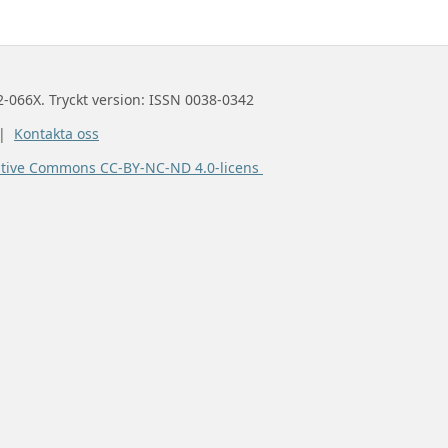
2-066X. Tryckt version: ISSN 0038-0342
 |
Kontakta oss
ative Commons CC-BY-NC-ND 4.0-licens