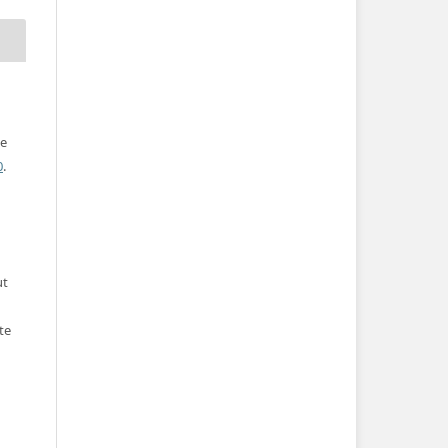
ve
0
.
ut
te