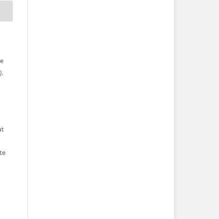
ve
0
.
ut
te