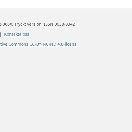
2-066X. Tryckt version: ISSN 0038-0342
 |
Kontakta oss
ative Commons CC-BY-NC-ND 4.0-licens