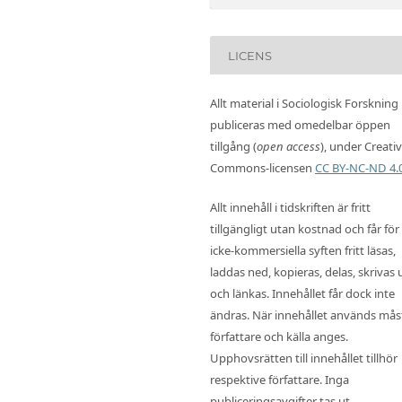
LICENS
Allt material i Sociologisk Forskning
publiceras med omedelbar öppen
tillgång (
open access
), under Creati
Commons-licensen
CC BY-NC-ND 4.
Allt innehåll i tidskriften är fritt
tillgängligt utan kostnad och får för
icke-kommersiella syften fritt läsas,
laddas ned, kopieras, delas, skrivas 
och länkas. Innehållet får dock inte
ändras. När innehållet används mås
författare och källa anges.
Upphovsrätten till innehållet tillhör
respektive författare. Inga
publiceringsavgifter tas ut.