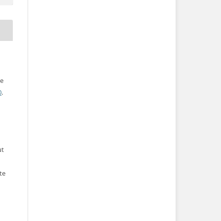
ve
0
.
ut
te