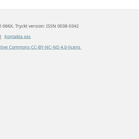
2-066X. Tryckt version: ISSN 0038-0342
 |
Kontakta oss
ative Commons CC-BY-NC-ND 4.0-licens