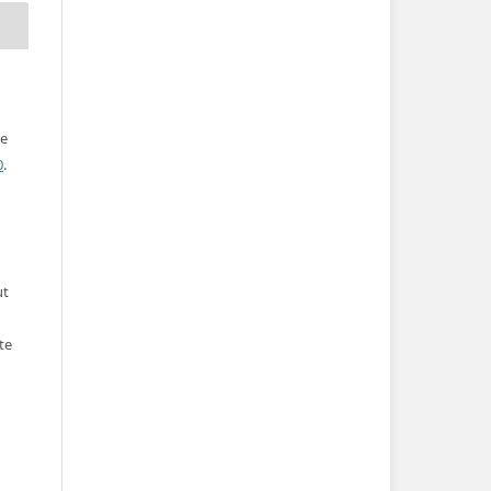
ve
0
.
ut
te