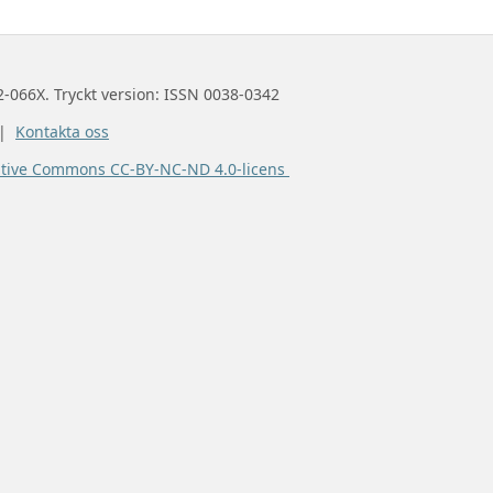
2-066X. Tryckt version: ISSN 0038-0342
 |
Kontakta oss
ative Commons CC-BY-NC-ND 4.0-licens