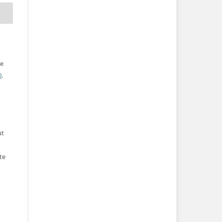
ve
0
.
ut
te