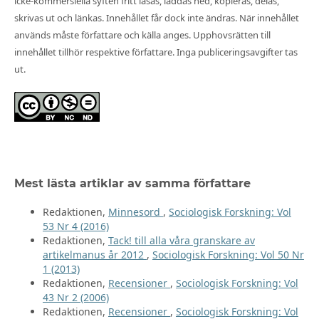
icke-kommersiella syften fritt läsas, laddas ned, kopieras, delas,
skrivas ut och länkas. Innehållet får dock inte ändras. När innehållet
används måste författare och källa anges. Upphovsrätten till
innehållet tillhör respektive författare. Inga publiceringsavgifter tas
ut.
Mest lästa artiklar av samma författare
Redaktionen,
Minnesord
,
Sociologisk Forskning: Vol
53 Nr 4 (2016)
Redaktionen,
Tack! till alla våra granskare av
artikelmanus år 2012
,
Sociologisk Forskning: Vol 50 Nr
1 (2013)
Redaktionen,
Recensioner
,
Sociologisk Forskning: Vol
43 Nr 2 (2006)
Redaktionen,
Recensioner
,
Sociologisk Forskning: Vol