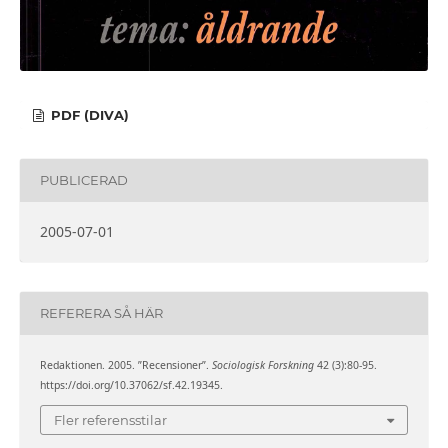
PDF (DIVA)
PUBLICERAD
2005-07-01
REFERERA SÅ HÄR
Redaktionen. 2005. ”Recensioner”.
Sociologisk Forskning
42 (3):80-95.
https://doi.org/10.37062/sf.42.19345.
Fler referensstilar