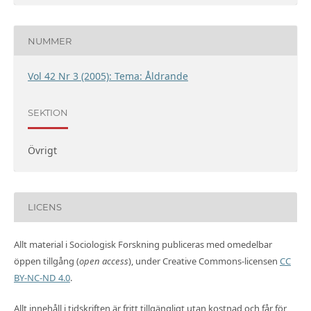
NUMMER
Vol 42 Nr 3 (2005): Tema: Åldrande
SEKTION
Övrigt
LICENS
Allt material i Sociologisk Forskning publiceras med omedelbar
öppen tillgång (
open access
), under Creative Commons-licensen
CC
BY-NC-ND 4.0
.
Allt innehåll i tidskriften är fritt tillgängligt utan kostnad och får för